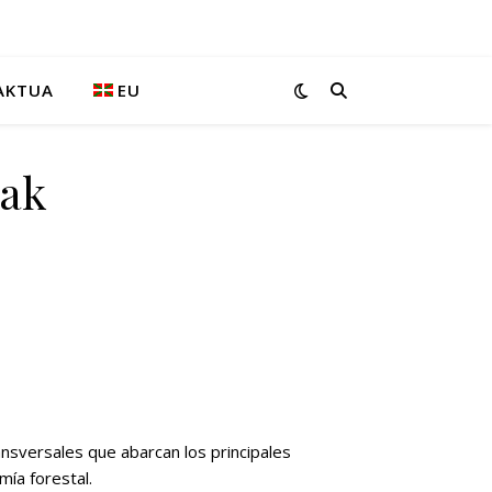
AKTUA
EU
rak
nsversales que abarcan los principales
mía forestal.